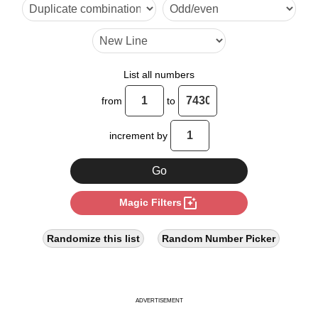
List all numbers
from
to
increment by
photo_filter
Magic Filters
Randomize this list
Random Number Picker
ADVERTISEMENT