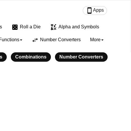
smartphone
Apps
casino
emoji_symbols
s
Roll a Die
Alpha and Symbols
swap_horiz
Functions
Number Converters
More
s
Combinations
Number Converters