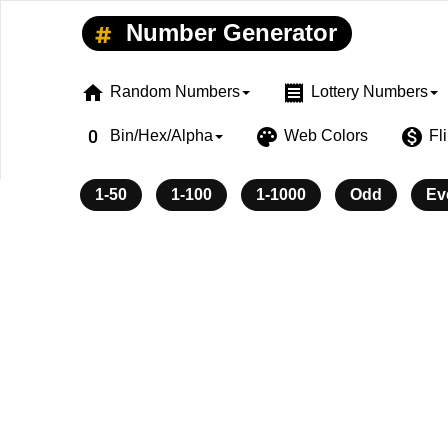
Number Generator
home
receipt
Random Numbers
Lottery Numbers
exposure_zero
palette
monetization_on
Bin/Hex/Alpha
Web Colors
Fl
1-50
1-100
1-1000
Odd
Ev