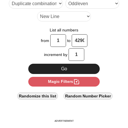
List all numbers
from
to
increment by
photo_filter
Magic Filters
Randomize this list
Random Number Picker
ADVERTISEMENT