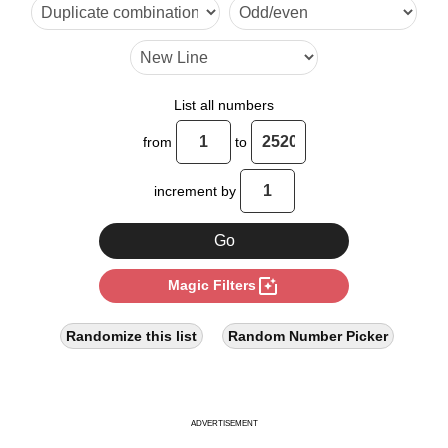
List all numbers
from
to
increment by
photo_filter
Magic Filters
Randomize this list
Random Number Picker
ADVERTISEMENT