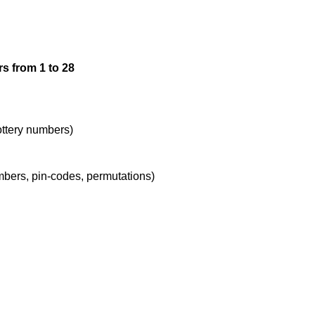
s from 1 to 28
lottery numbers)
umbers, pin-codes, permutations)