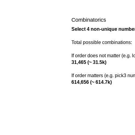
Combinatorics
Select 4 non-unique number
Total possible combinations:
If order does not matter (e.g. 
31,465 (~ 31.5k)
If order matters (e.g. pick3 n
614,656 (~ 614.7k)