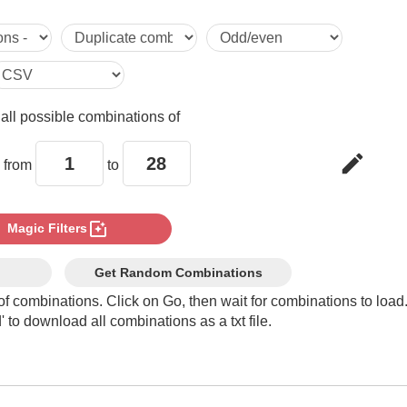
e
all possible combinations of
edit
 from
to
photo_filter
Magic Filters
Get Random Combinations
of combinations. Click on Go, then wait for combinations to load
 to download all combinations as a txt file.