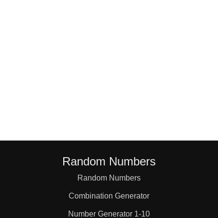
Random Numbers
Random Numbers
Combination Generator
Number Generator 1-10