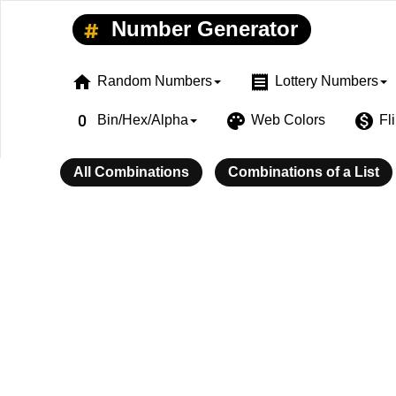
Number Generator
home
receipt
Random Numbers
Lottery Numbers
exposure_zero
palette
monetization_on
Bin/Hex/Alpha
Web Colors
Fl
All Combinations
Combinations of a List