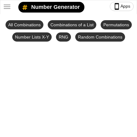
smartphone
Apps
Number Generator
Toggle
navigation
All Combinations
Combinations of a List
Permutations
Number Lists X-Y
RNG
Random Combinations