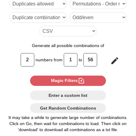
Generate
all possible combinations of
edit
numbers from
to
photo_filter
Magic Filters
Enter a custom list
Get Random Combinations
It may take a while to generate large number of combinations.
Click on Go, then wait for combinations to load. Then click on
'download' to download all combinations as a txt file.