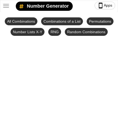
smartphone
Apps
Number Generator
Toggle
navigation
All Combinations
Combinations of a List
Permutations
Number Lists X-Y
RNG
Random Combinations